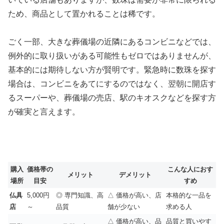
ため、商品として置かれることは稀です。
ごく一部、大きな葬儀場の近隣にあるコンビニなどでは、
例外的に取り扱いがある可能性もゼロではありませんが、
基本的には期待しない方が賢明です。緊急時に数珠を探す
場合は、コンビニをあてにするのではなく、翌朝に開店す
るスーパーや、葬儀場の売店、駅のキオスクなどを探す方
が確実と言えます。
購入
価格帯の
こんな人におす
メリット
デメリット
場所
目安
すめ
仏具
5,000円
◎ 専門知識、高
△ 価格が高い、店
本格的な一品を
店
～
品質
舗が少ない
求める人
△ 価格が高い、品
品質と買いやす