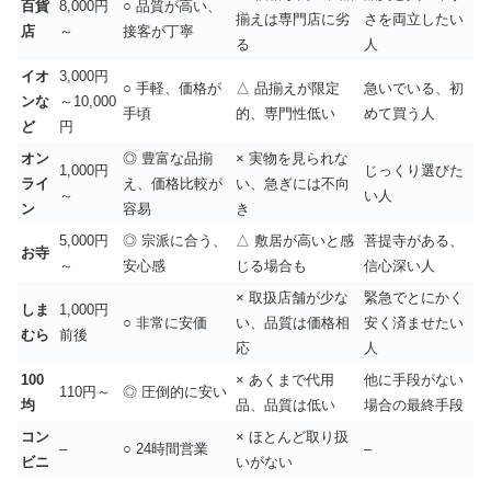
百貨
8,000円
○ 品質が高い、
揃えは専門店に劣
さを両立したい
店
～
接客が丁寧
る
人
イオ
3,000円
○ 手軽、価格が
△ 品揃えが限定
急いでいる、初
ンな
～10,000
手頃
的、専門性低い
めて買う人
ど
円
オン
◎ 豊富な品揃
× 実物を見られな
1,000円
じっくり選びた
ライ
え、価格比較が
い、急ぎには不向
～
い人
ン
容易
き
5,000円
◎ 宗派に合う、
△ 敷居が高いと感
菩提寺がある、
お寺
～
安心感
じる場合も
信心深い人
× 取扱店舗が少な
緊急でとにかく
しま
1,000円
○ 非常に安価
い、品質は価格相
安く済ませたい
むら
前後
応
人
100
× あくまで代用
他に手段がない
110円～
◎ 圧倒的に安い
均
品、品質は低い
場合の最終手段
コン
× ほとんど取り扱
–
○ 24時間営業
–
ビニ
いがない